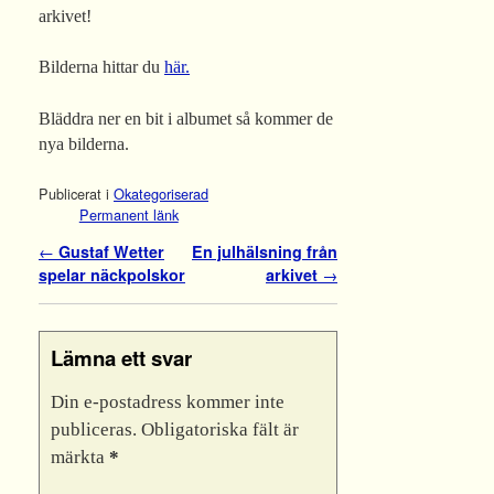
arkivet!
Bilderna hittar du
här.
Bläddra ner en bit i albumet så kommer de
nya bilderna.
Publicerat i
Okategoriserad
Permanent länk
Inläggsnavigering
←
Gustaf Wetter
En julhälsning från
spelar näckpolskor
arkivet
→
Lämna ett svar
Din e-postadress kommer inte
publiceras.
Obligatoriska fält är
märkta
*