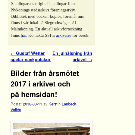
Samlingarnas originalhandlingar finns i
Nyköpings stadsarkivs föreningsarkiv.
Bibliotek med böcker, kopior, föremål mm
finns i vår lokal på Siegrothsvägen 2 i
Malmköping. En aktuell arkivförteckning
finns
här
. Kontakta SSF:s
arkivarie
för besök.
Inläggsnavigering
←
Gustaf Wetter
En julhälsning från
spelar näckpolskor
arkivet
→
Bilder från årsmötet
2017 i arkivet och
på hemsidan!
Postat
2018-03-11
av
Kerstin Lanbeck
Vallén