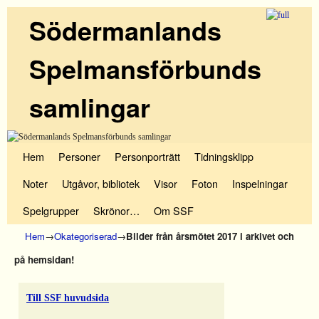
Södermanlands
Spelmansförbunds
samlingar
Hoppa till huvudinnehåll
Hoppa till sekundärt innehåll
Hem
Personer
Personporträtt
Tidningsklipp
Noter
Utgåvor, bibliotek
Visor
Foton
Inspelningar
Spelgrupper
Skrönor…
Om SSF
Hem
→
Okategoriserad
→
Bilder från årsmötet 2017 i arkivet och
på hemsidan!
Till SSF huvudsida