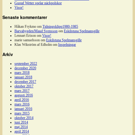
Gustaf Wetter spelar näckpolskor
Visor!
Senaste kommentarer
Håkan Frykmo
om
Tidningsklipp1980-1985
Barvabygden/Maud Svensson
om
Eskilstuna Spelmansgille
Lennart Erixon
om
Visor!
marie samuelsson
om
Eskilstuna Spelmansgille
Klas Wikström af Edholm
om
Inspelningar
Arkiv
september 2022
december 2020
mars 2018
januari 2018
december 2017
oktober 2017
mars 2017
augusti 2016
april 2016
mars 2016
januari 2016
mars 2015
oktober 2014
juni 2014
maj 2014
april 2014