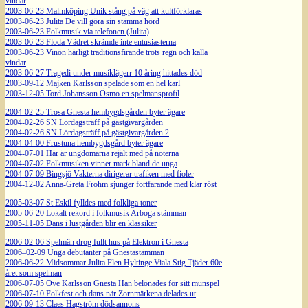
vindar
2003-06-23 Malmköping Unik stång på väg att kultförklaras
2003-06-23 Julita De vill göra sin stämma hörd
2003-06-23 Folkmusik via telefonen (Julita)
2003-06-23 Floda Vädret skrämde inte entusiasterna
2003-06-23 Vinön härligt traditionsfirande trots regn och kalla
vindar
2003-06-27 Tragedi under musiklägerr 10 åring hittades död
2003-09-12 Majken Karlsson spelade som en hel karl
2003-12-05 Tord Johansson Ösmo en spelmansprofil
2004-02-25 Trosa Gnesta hembygdsgården byter ägare
2004-02-26 SN Lördagsträff på gästgivargården
2004-02-26 SN Lördagsträff på gästgivargården 2
2004-04-00 Frustuna hembygdsgård byter ägare
2004-07-01 Här är ungdomarna rejält med på noterna
2004-07-02 Folkmusiken vinner mark bland de unga
2004-07-09 Bingsjö Vakterna dirigerar trafiken med fioler
2004-12-02 Anna-Greta Frohm sjunger fortfarande med klar röst
2005-03-07 St Eskil fylldes med folkliga toner
2005-06-20 Lokalt rekord i folkmusik Arboga stämman
2005-11-05 Dans i lustgården blir en klassiker
2006-02-06 Spelmän drog fullt hus på Elektron i Gnesta
2006–02-09 Unga debutanter på Gnestastämman
2006-06-22 Midsommar Julita Flen Hyltinge Viala Stig Tjäder 60e
året som spelman
2006-07-05 Ove Karlsson Gnesta Han belönades för sitt munspel
2006-07-10 Folkfest och dans när Zornmärkena delades ut
2006-09-13 Claes Hagström dödsannons