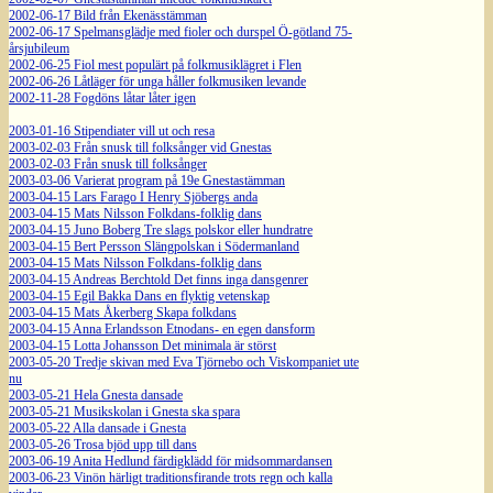
2002-06-17 Bild från Ekenässtämman
2002-06-17 Spelmansglädje med fioler och durspel Ö-götland 75-
årsjubileum
2002-06-25 Fiol mest populärt på folkmusiklägret i Flen
2002-06-26 Låtläger för unga håller folkmusiken levande
2002-11-28 Fogdöns låtar låter igen
2003-01-16 Stipendiater vill ut och resa
2003-02-03 Från snusk till folksånger vid Gnestas
2003-02-03 Från snusk till folksånger
2003-03-06 Varierat program på 19e Gnestastämman
2003-04-15 Lars Farago I Henry Sjöbergs anda
2003-04-15 Mats Nilsson Folkdans-folklig dans
2003-04-15 Juno Boberg Tre slags polskor eller hundratre
2003-04-15 Bert Persson Slängpolskan i Södermanland
2003-04-15 Mats Nilsson Folkdans-folklig dans
2003-04-15 Andreas Berchtold Det finns inga dansgenrer
2003-04-15 Egil Bakka Dans en flyktig vetenskap
2003-04-15 Mats Åkerberg Skapa folkdans
2003-04-15 Anna Erlandsson Etnodans- en egen dansform
2003-04-15 Lotta Johansson Det minimala är störst
2003-05-20 Tredje skivan med Eva Tjörnebo och Viskompaniet ute
nu
2003-05-21 Hela Gnesta dansade
2003-05-21 Musikskolan i Gnesta ska spara
2003-05-22 Alla dansade i Gnesta
2003-05-26 Trosa bjöd upp till dans
2003-06-19 Anita Hedlund färdigklädd för midsommardansen
2003-06-23 Vinön härligt traditionsfirande trots regn och kalla