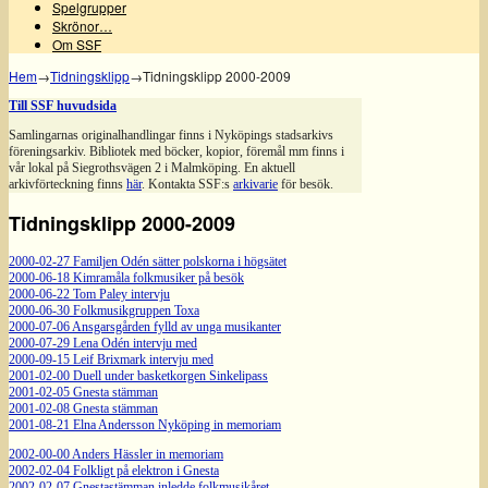
Spelgrupper
Skrönor…
Om SSF
Hem
→
Tidningsklipp
→
Tidningsklipp 2000-2009
Till SSF huvudsida
Samlingarnas originalhandlingar finns i Nyköpings stadsarkivs
föreningsarkiv. Bibliotek med böcker, kopior, föremål mm finns i
vår lokal på Siegrothsvägen 2 i Malmköping. En aktuell
arkivförteckning finns
här
. Kontakta SSF:s
arkivarie
för besök.
Tidningsklipp 2000-2009
2000-02-27 Familjen Odén sätter polskorna i högsätet
2000-06-18 Kimramåla folkmusiker på besök
2000-06-22 Tom Paley intervju
2000-06-30 Folkmusikgruppen Toxa
2000-07-06 Ansgarsgården fylld av unga musikanter
2000-07-29 Lena Odén intervju med
2000-09-15 Leif Brixmark intervju med
2001-02-00 Duell under basketkorgen Sinkelipass
2001-02-05 Gnesta stämman
2001-02-08 Gnesta stämman
2001-08-21 Elna Andersson Nyköping in memoriam
2002-00-00 Anders Hässler in memoriam
2002-02-04 Folkligt på elektron i Gnesta
2002-02-07 Gnestastämman inledde folkmusikåret