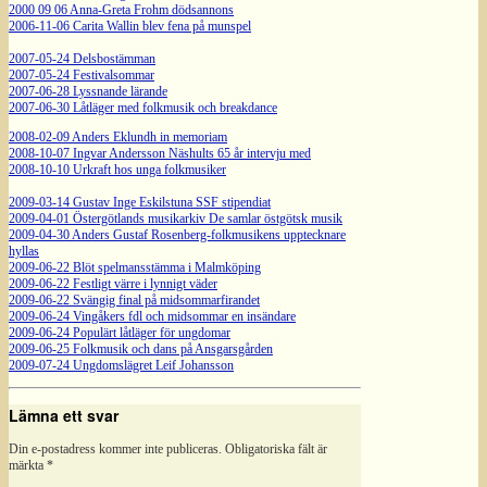
2000 09 06 Anna-Greta Frohm dödsannons
2006-11-06 Carita Wallin blev fena på munspel
2007-05-24 Delsbostämman
2007-05-24 Festivalsommar
2007-06-28 Lyssnande lärande
2007-06-30 Låtläger med folkmusik och breakdance
2008-02-09 Anders Eklundh in memoriam
2008-10-07 Ingvar Andersson Näshults 65 år intervju med
2008-10-10 Urkraft hos unga folkmusiker
2009-03-14 Gustav Inge Eskilstuna SSF stipendiat
2009-04-01 Östergötlands musikarkiv De samlar östgötsk musik
2009-04-30 Anders Gustaf Rosenberg-folkmusikens upptecknare
hyllas
2009-06-22 Blöt spelmansstämma i Malmköping
2009-06-22 Festligt värre i lynnigt väder
2009-06-22 Svängig final på midsommarfirandet
2009-06-24 Vingåkers fdl och midsommar en insändare
2009-06-24 Populärt låtläger för ungdomar
2009-06-25 Folkmusik och dans på Ansgarsgården
2009-07-24 Ungdomslägret Leif Johansson
Lämna ett svar
Din e-postadress kommer inte publiceras.
Obligatoriska fält är
märkta
*