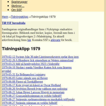
Spelgrupper
Skrönor…
Om SSF
Hem
→
Tidningsklipp
→
Tidningsklipp 1979
Till SSF huvudsida
Samlingarnas originalhandlingar finns i Nyköpings stadsarkivs
föreningsarkiv. Bibliotek med böcker, kopior, föremål mm finns i
vår lokal på Siegrothsvägen 2 i Malmköping. En aktuell
arkivförteckning finns
här
. Kontakta SSF:s
arkivarie
för besök.
Tidningsklipp 1979
1979-02-12 Swings från 30-talet Lästringeorkestern spelar ihop igen
1979-02-26 A Blomberg fick stipendium ur Wetters minnesfond
1979-03-21 bild på hembygdsfest 1923 i Södertälje
1979-04-10 Skolan i gamla Vingåker Katten fick sona lärarens
grymhet
1979-05-31 En Bellmansfest i miniatyr
1979-06-05 Getter stämde upp på Berget
1979-06-08 Pingst på Torekällberget
1979-06-17 Kräv tryggt trä kåseri av Oscar Hedlund
1979-06-26 Styrbjörn Bergelt bytte valthorn mot spilopipa
1979-08-22 Johan Birger Larsson Högsjö in memoriam
1979-08-27 Grassagårdsstämman en verklig fullträff!
1979-08-27 Strängnäs spelmansstämma en musikalisk träffpunkt
1979-08-27 Strängäs stämman en verklig fullträff