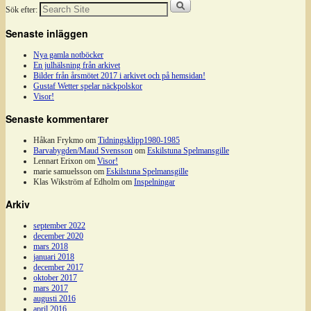
Sök efter:
Senaste inläggen
Nya gamla notböcker
En julhälsning från arkivet
Bilder från årsmötet 2017 i arkivet och på hemsidan!
Gustaf Wetter spelar näckpolskor
Visor!
Senaste kommentarer
Håkan Frykmo
om
Tidningsklipp1980-1985
Barvabygden/Maud Svensson
om
Eskilstuna Spelmansgille
Lennart Erixon
om
Visor!
marie samuelsson
om
Eskilstuna Spelmansgille
Klas Wikström af Edholm
om
Inspelningar
Arkiv
september 2022
december 2020
mars 2018
januari 2018
december 2017
oktober 2017
mars 2017
augusti 2016
april 2016