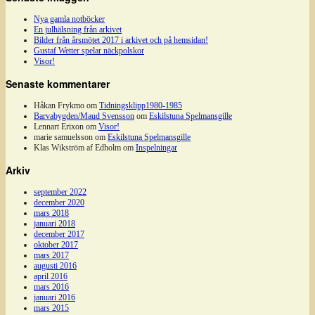
Nya gamla notböcker
En julhälsning från arkivet
Bilder från årsmötet 2017 i arkivet och på hemsidan!
Gustaf Wetter spelar näckpolskor
Visor!
Senaste kommentarer
Håkan Frykmo
om
Tidningsklipp1980-1985
Barvabygden/Maud Svensson
om
Eskilstuna Spelmansgille
Lennart Erixon
om
Visor!
marie samuelsson
om
Eskilstuna Spelmansgille
Klas Wikström af Edholm
om
Inspelningar
Arkiv
september 2022
december 2020
mars 2018
januari 2018
december 2017
oktober 2017
mars 2017
augusti 2016
april 2016
mars 2016
januari 2016
mars 2015