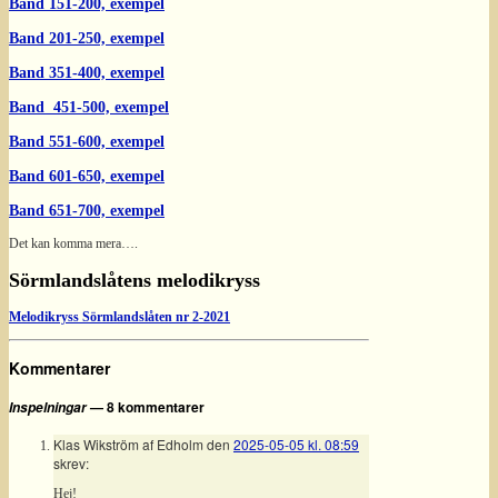
Band 151-200, exempel
Band 201-250, exempel
Band 351-400, exempel
Band 451-500, exempel
Band 551-600, exempel
Band 601-650, exempel
Band 651-700, exempel
Det kan komma mera….
Sörmlandslåtens melodikryss
Melodikryss Sörmlandslåten nr 2-2021
Kommentarer
— 8 kommentarer
Inspelningar
Klas Wikström af Edholm
den
2025-05-05 kl. 08:59
skrev:
Hej!