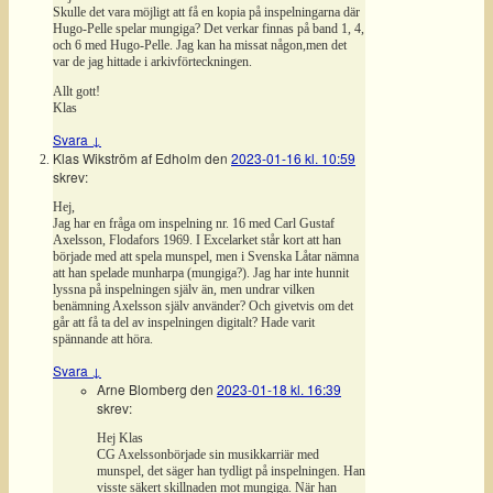
Skulle det vara möjligt att få en kopia på inspelningarna där
Hugo-Pelle spelar mungiga? Det verkar finnas på band 1, 4,
och 6 med Hugo-Pelle. Jag kan ha missat någon,men det
var de jag hittade i arkivförteckningen.
Allt gott!
Klas
Svara
↓
Klas Wikström af Edholm
den
2023-01-16 kl. 10:59
skrev:
Hej,
Jag har en fråga om inspelning nr. 16 med Carl Gustaf
Axelsson, Flodafors 1969. I Excelarket står kort att han
började med att spela munspel, men i Svenska Låtar nämna
att han spelade munharpa (mungiga?). Jag har inte hunnit
lyssna på inspelningen själv än, men undrar vilken
benämning Axelsson själv använder? Och givetvis om det
går att få ta del av inspelningen digitalt? Hade varit
spännande att höra.
Svara
↓
Arne Blomberg
den
2023-01-18 kl. 16:39
skrev:
Hej Klas
CG Axelssonbörjade sin musikkarriär med
munspel, det säger han tydligt på inspelningen. Han
visste säkert skillnaden mot mungiga. När han