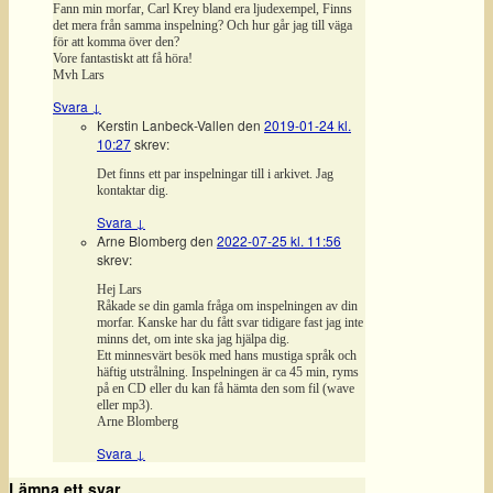
Fann min morfar, Carl Krey bland era ljudexempel, Finns
det mera från samma inspelning? Och hur går jag till väga
för att komma över den?
Vore fantastiskt att få höra!
Mvh Lars
Svara
↓
Kerstin Lanbeck-Vallen
den
2019-01-24 kl.
10:27
skrev:
Det finns ett par inspelningar till i arkivet. Jag
kontaktar dig.
Svara
↓
Arne Blomberg
den
2022-07-25 kl. 11:56
skrev:
Hej Lars
Råkade se din gamla fråga om inspelningen av din
morfar. Kanske har du fått svar tidigare fast jag inte
minns det, om inte ska jag hjälpa dig.
Ett minnesvärt besök med hans mustiga språk och
häftig utstrålning. Inspelningen är ca 45 min, ryms
på en CD eller du kan få hämta den som fil (wave
eller mp3).
Arne Blomberg
Svara
↓
Lämna ett svar