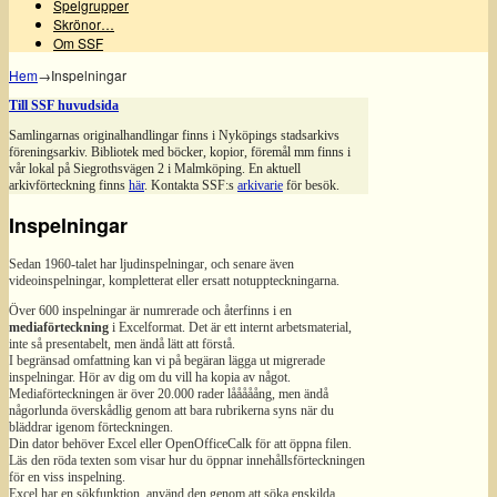
Spelgrupper
Skrönor…
Om SSF
Hem
→
Inspelningar
Till SSF huvudsida
Samlingarnas originalhandlingar finns i Nyköpings stadsarkivs
föreningsarkiv. Bibliotek med böcker, kopior, föremål mm finns i
vår lokal på Siegrothsvägen 2 i Malmköping. En aktuell
arkivförteckning finns
här
. Kontakta SSF:s
arkivarie
för besök.
Inspelningar
Sedan 1960-talet har ljudinspelningar, och senare även
videoinspelningar, kompletterat eller ersatt notuppteckningarna.
Över 600 inspelningar är numrerade och återfinns i en
mediaförteckning
i Excelformat. Det är ett internt arbetsmaterial,
inte så presentabelt, men ändå lätt att förstå.
I begränsad omfattning kan vi på begäran lägga ut migrerade
inspelningar. Hör av dig om du vill ha kopia av något.
Mediaförteckningen är över 20.000 rader lååååång, men ändå
någorlunda överskådlig genom att bara rubrikerna syns när du
bläddrar igenom förteckningen.
Din dator behöver Excel eller OpenOfficeCalk för att öppna filen.
Läs den röda texten som visar hur du öppnar innehållsförteckningen
för en viss inspelning.
Excel har en sökfunktion, använd den genom att söka enskilda