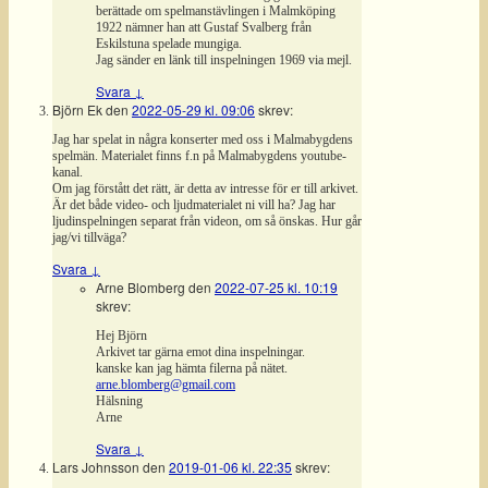
berättade om spelmanstävlingen i Malmköping
1922 nämner han att Gustaf Svalberg från
Eskilstuna spelade mungiga.
Jag sänder en länk till inspelningen 1969 via mejl.
Svara
↓
Björn Ek
den
2022-05-29 kl. 09:06
skrev:
Jag har spelat in några konserter med oss i Malmabygdens
spelmän. Materialet finns f.n på Malmabygdens youtube-
kanal.
Om jag förstått det rätt, är detta av intresse för er till arkivet.
Är det både video- och ljudmaterialet ni vill ha? Jag har
ljudinspelningen separat från videon, om så önskas. Hur går
jag/vi tillväga?
Svara
↓
Arne Blomberg
den
2022-07-25 kl. 10:19
skrev:
Hej Björn
Arkivet tar gärna emot dina inspelningar.
kanske kan jag hämta filerna på nätet.
arne.blomberg@gmail.com
Hälsning
Arne
Svara
↓
Lars Johnsson
den
2019-01-06 kl. 22:35
skrev: