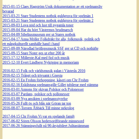
2015-01-15 Claes Hagström Unik dokumentation av ett spelmansliv
bevarad
2015-03-21 Stare Studentens notbok guldgruva för spelmän 1
2015-03-21 Stare Studentens notbok guldgruva för spelmän 2
2015-09-03 Lova nöd och lust till nygamla toner
2015-09-04 Har du hört Västermos brudmarsch
2015-04-09 Sibeliusmuseum ger ut Stares notbok
2015-04-17 Anna Möller Folkdräkt för alla, folkmusik, politik och
ett mångkulturellt samhälle hand i hand
2015-09-09 Närodlad bröllopsmusik SSF ger ut CD och nothäfte
2015-09-15 Stare Noter ges ut efter 200 år
2015-17-12 Millerste-Kal med fiol och musik
2015-12-10 Evert Lindberg Nyköping in memoriam
2016-02-15 Folk och världsmusik galan i Västerås 2016
2016-02-15 Trångt och trivsamt i Gnesta
2016-02-15 En Frohm förhoppning, kåseri om Chr Frohm
2016-02-16 Eskilstuna spelmansgille Gillet jubilerar med stämma
2016-03-01 Annons för skivan Polskor och Polonesser
2016-03-07 Pardans, polskor och pollonesser
2016-03-09 Nya ansikten i spelmansstyrelse
2016-05-26 Fullt ös och blås när Göran tar ton
2016-08-07-Torsten Åhbäck Till minne nekrolog
2017-04-15 Chr Frohm Vi var en spelande familj
2017-06-02 Sören Olsson hedersordförande minnesord
2017-06-26 Stämningsfullt på 90-årsjubileet Julitastämman