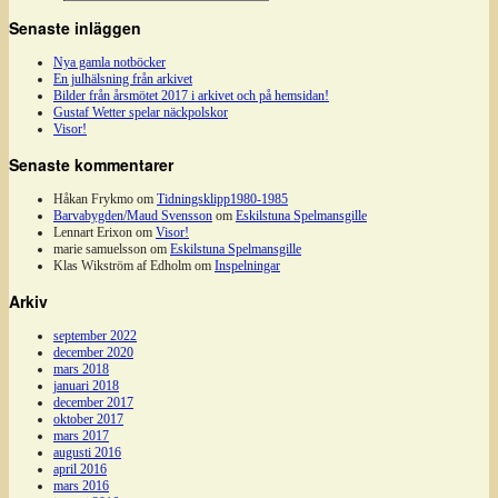
Senaste inläggen
Nya gamla notböcker
En julhälsning från arkivet
Bilder från årsmötet 2017 i arkivet och på hemsidan!
Gustaf Wetter spelar näckpolskor
Visor!
Senaste kommentarer
Håkan Frykmo
om
Tidningsklipp1980-1985
Barvabygden/Maud Svensson
om
Eskilstuna Spelmansgille
Lennart Erixon
om
Visor!
marie samuelsson
om
Eskilstuna Spelmansgille
Klas Wikström af Edholm
om
Inspelningar
Arkiv
september 2022
december 2020
mars 2018
januari 2018
december 2017
oktober 2017
mars 2017
augusti 2016
april 2016
mars 2016