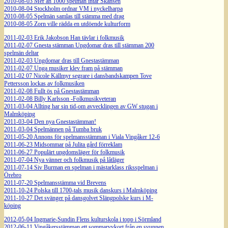
2010-08-03 Mer än 1000 spelmän intar Skansen
2010-08-04 Stockholm ordnar VM i nyckelharpa
2010-08-05 Spelmän samlas till stämma med drag
2010-08-05 Zorn ville rädda en utdöende kulturform
2011-02-03 Erik Jakobson Han tävlar i folkmusik
2011-02-07 Gnesta stämman Ungdomar dras till stämman 200
spelmän deltar
2011-02-03 Ungdomar dras till Gnestastämman
2011-02-07 Unga musiker klev fram på stämman
2011-02 07 Nicole Källmyr segrare i dansbandskampen Tove
Pettersson lockas av folkmusiken
2011-02-08 Fullt ös på Gnestastämman
2011-02-08 Billy Karlsson -Folkmusikveteran
2011-03-04 Allting har sin tid-om avvecklingen av GW stugan i
Malmköping
2011-03-04 Den nya Gnestastämman!
2011-03-04 Spelmännen på Tumba bruk
2011-05-20 Annons för spelmansstämman i Viala Vingåker 12-6
2011-06-23 Midsommar på Julita gård förreklam
2011-06-27 Populärt ungdomsläger för folkmusik
2011-07-04 Nya vänner och folkmusik på låtläger
2011-07-14 Siv Burman en spelman i mästarklass riksspelman i
Örebro
2011-07-20 Spelmansstämma vid Brevens
2011-10-24 Polska till 1700-tals musik danskurs i Malmköping
2011-10-27 Det svänger på dansgolvet Slängpolske kurs i M-
köping
2012-05-04 Ingmarie-Sundin Flens kulturskola i topp i Sörmland
2012-06-11 Vingåkersstämman ett sommarvykort från en svunnen