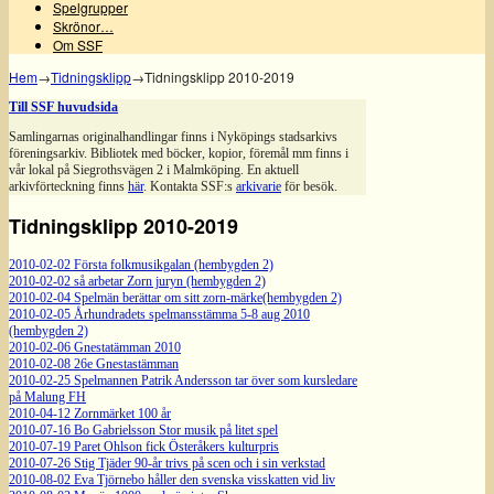
Spelgrupper
Skrönor…
Om SSF
Hem
→
Tidningsklipp
→
Tidningsklipp 2010-2019
Till SSF huvudsida
Samlingarnas originalhandlingar finns i Nyköpings stadsarkivs
föreningsarkiv. Bibliotek med böcker, kopior, föremål mm finns i
vår lokal på Siegrothsvägen 2 i Malmköping. En aktuell
arkivförteckning finns
här
. Kontakta SSF:s
arkivarie
för besök.
Tidningsklipp 2010-2019
2010-02-02 Första folkmusikgalan (hembygden 2)
2010-02-02 så arbetar Zorn juryn (hembygden 2)
2010-02-04 Spelmän berättar om sitt zorn-märke(hembygden 2)
2010-02-05 Århundradets spelmansstämma 5-8 aug 2010
(hembygden 2)
2010-02-06 Gnestatämman 2010
2010-02-08 26e Gnestastämman
2010-02-25 Spelmannen Patrik Andersson tar över som kursledare
på Malung FH
2010-04-12 Zornmärket 100 år
2010-07-16 Bo Gabrielsson Stor musik på litet spel
2010-07-19 Paret Ohlson fick Österåkers kulturpris
2010-07-26 Stig Tjäder 90-år trivs på scen och i sin verkstad
2010-08-02 Eva Tjörnebo håller den svenska visskatten vid liv