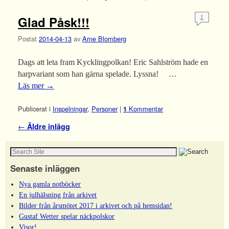
Glad Påsk!!!
1
Postat
2014-04-13
av
Arne Blomberg
Dags att leta fram Kycklingpolkan! Eric Sahlström hade en
harpvariant som han gärna spelade. Lyssna! …
Läs mer
→
Publicerat i
Inspelningar
,
Personer
|
Kommentar
1
Inläggsnavigering
←
Äldre inlägg
Senaste inläggen
Nya gamla notböcker
En julhälsning från arkivet
Bilder från årsmötet 2017 i arkivet och på hemsidan!
Gustaf Wetter spelar näckpolskor
Visor!