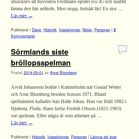
utsocknes att travestera Fredmans epistel n:o 45 och snabbt
lämna den här artikeln. Men stopp, fortsätt läs! En stor …
Läs mer
→
Publicerat i
Dans
,
Historik
,
Inspelningar
,
Noter
,
Personer
|
2
Kommentarer
Sörmlands siste
bröllopsspelman
Postat
2014-05-01
av
Arne Blomberg
Arvid Johansson bodde i Katrineholm när Gustaf Wetter
och Arne Blomberg besökte honom 1971. Bland
spelmännen kallades han Halte Johan. Han var född 1882 i
Hjulesta, Floda. Hans farfar Fredrik Olsson (1821-1903)
var spelman. Efter några år som arbetare på …
Läs mer
→
Publicerat i
Historik
,
Inspelningar
,
Personer
|
Lämna ett svar