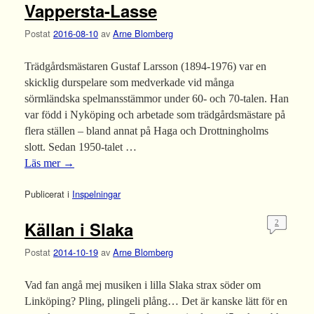
Vappersta-Lasse
Postat
2016-08-10
av
Arne Blomberg
Trädgårdsmästaren Gustaf Larsson (1894-1976) var en
skicklig durspelare som medverkade vid många
sörmländska spelmansstämmor under 60- och 70-talen. Han
var född i Nyköping och arbetade som trädgårdsmästare på
flera ställen – bland annat på Haga och Drottningholms
slott. Sedan 1950-talet …
Läs mer
→
Publicerat i
Inspelningar
Källan i Slaka
2
Postat
2014-10-19
av
Arne Blomberg
Vad fan angå mej musiken i lilla Slaka strax söder om
Linköping? Pling, plingeli plång… Det är kanske lätt för en