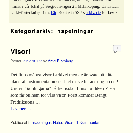
föreningsarkiv. Bibliotek med böcker, kopior, föremål mm
finns i vår lokal på Siegrothsvägen 2 i Malmköping. En aktuell
arkivförteckning finns
här
. Kontakta SSF:s
arkivarie
för besök.
Kategoriarkiv:
Inspelningar
Visor!
1
Postat
2017-12-02
av
Arne Blomberg
Det finns många visor i arkivet men de är svåra att hitta
bland all instrumentalmusik. Det måste bli ändring på det!
Under ”Samlingarna” på hemsidan finns nu fliken Visor
som får bli hem för våra visor. Först kommer Bengt
Fredrikssons …
Läs mer
→
Publicerat i
Inspelningar
,
Noter
,
Visor
|
Kommentar
1