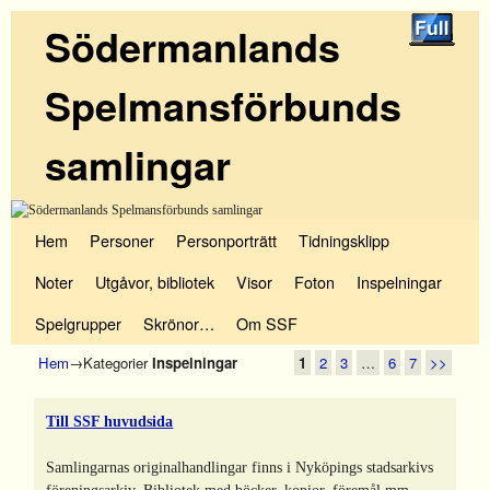
Södermanlands
Spelmansförbunds
samlingar
Hoppa till huvudinnehåll
Hoppa till sekundärt innehåll
Hem
Personer
Personporträtt
Tidningsklipp
Noter
Utgåvor, bibliotek
Visor
Foton
Inspelningar
Spelgrupper
Skrönor…
Om SSF
Hem
→Kategorier
Inspelningar
1
2
3
…
6
7
>>
Till SSF huvudsida
Samlingarnas originalhandlingar finns i Nyköpings stadsarkivs