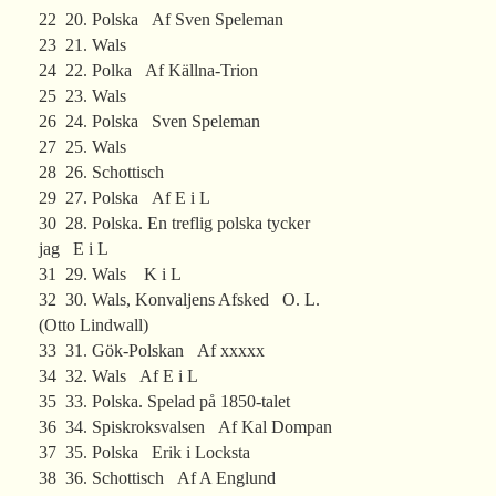
22 20. Polska Af Sven Speleman
23 21. Wals
24 22. Polka Af Källna-Trion
25 23. Wals
26 24. Polska Sven Speleman
27 25. Wals
28 26. Schottisch
29 27. Polska Af E i L
30 28. Polska. En treflig polska tycker
jag E i L
31 29. Wals K i L
32 30. Wals, Konvaljens Afsked O. L.
(Otto Lindwall)
33 31. Gök-Polskan Af xxxxx
34 32. Wals Af E i L
35 33. Polska. Spelad på 1850-talet
36 34. Spiskroksvalsen Af Kal Dompan
37 35. Polska Erik i Locksta
38 36. Schottisch Af A Englund