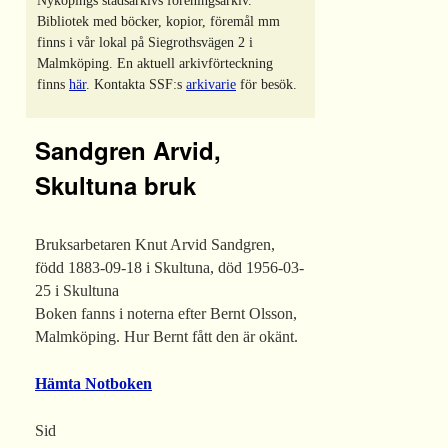
Nyköpings stadsarkivs föreningsarkiv.
Bibliotek med böcker, kopior, föremål mm
finns i vår lokal på Siegrothsvägen 2 i
Malmköping. En aktuell arkivförteckning
finns
här
. Kontakta SSF:s
arkivarie
för besök.
Sandgren Arvid,
Skultuna bruk
Bruksarbetaren Knut Arvid Sandgren,
född 1883-09-18 i Skultuna, död 1956-03-
25 i Skultuna
Boken fanns i noterna efter Bernt Olsson,
Malmköping. Hur Bernt fått den är okänt.
Hämta Notboken
Sid