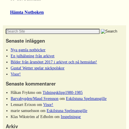
Hämta Notboken
Senaste inläggen
Nya gamla notböcker
En julhälsning från arkivet
Bilder från årsmötet 2017 i arkivet och på hemsidan!
Gustaf Wetter spelar näckpolskor
Visor!
Senaste kommentarer
Håkan Frykmo
om
Tidningsklipp1980-1985
Barvabygden/Maud Svensson
om
Eskilstuna Spelmansgille
Lennart Erixon
om
Visor!
marie samuelsson
om
Eskilstuna Spelmansgille
Klas Wikström af Edholm
om
Inspelningar
Arkiv