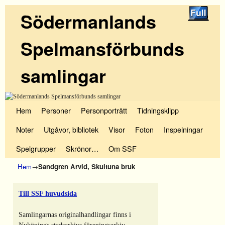
Södermanlands
Spelmansförbunds
samlingar
Hoppa till huvudinnehåll
Hoppa till sekundärt innehåll
Hem
Personer
Personporträtt
Tidningsklipp
Noter
Utgåvor, bibliotek
Visor
Foton
Inspelningar
Spelgrupper
Skrönor…
Om SSF
Hem
→
Sandgren Arvid, Skultuna bruk
Till SSF huvudsida
Samlingarnas originalhandlingar finns i