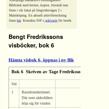
Nyköpings stadsarkivs föreningsarkiv.
Bibliotek med böcker, kopior, föremål mm
finns i vår lokal på Siegrothsvägen 2 i
Malmköping. En aktuell arkivförteckning
finns
här
. Kontakta SSF:s
arkivarie
för besök.
Bengt Fredrikssons
visböcker, bok 6
Hämta visbok 6, öppnas i ny flik
Bok 6 Skriven av Tage Fredriksson (1904-1979)
Sid
1
Barndomshemmet.
Där som sädesfälten
böja sig för vinden