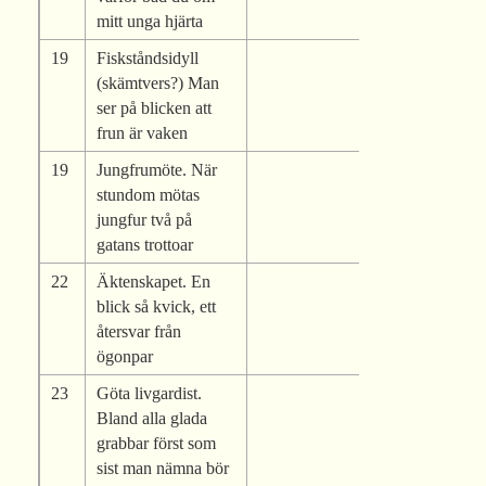
mitt unga hjärta
19
Fiskståndsidyll
(skämtvers?) Man
ser på blicken att
frun är vaken
19
Jungfrumöte. När
stundom mötas
jungfur två på
gatans trottoar
22
Äktenskapet. En
blick så kvick, ett
återsvar från
ögonpar
23
Göta livgardist.
Bland alla glada
grabbar först som
sist man nämna bör