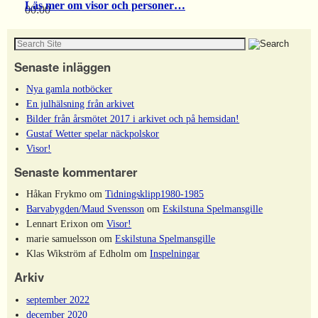
Läs mer om visor och personer…
00:00
00:00
Senaste inläggen
Nya gamla notböcker
En julhälsning från arkivet
Bilder från årsmötet 2017 i arkivet och på hemsidan!
Gustaf Wetter spelar näckpolskor
Visor!
Senaste kommentarer
Håkan Frykmo
om
Tidningsklipp1980-1985
Barvabygden/Maud Svensson
om
Eskilstuna Spelmansgille
Lennart Erixon
om
Visor!
marie samuelsson
om
Eskilstuna Spelmansgille
Klas Wikström af Edholm
om
Inspelningar
Arkiv
september 2022
december 2020