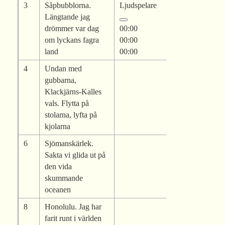
3
Såpbubblorna.
Ljudspelare
Längtande jag
drömmer var dag
00:00
om lyckans fagra
00:00
land
00:00
4
Undan med
gubbarna,
Klackjärns-Kalles
vals. Flytta på
stolarna, lyfta på
kjolarna
6
Sjömanskärlek.
Sakta vi glida ut på
den vida
skummande
oceanen
8
Honolulu. Jag har
farit runt i världen