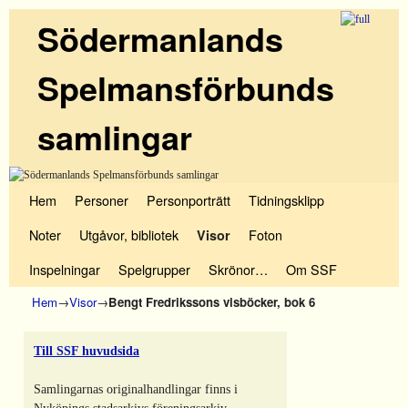
Södermanlands
Spelmansförbunds
samlingar
Hoppa till huvudinnehåll
Hoppa till sekundärt innehåll
Hem
Personer
Personporträtt
Tidningsklipp
Noter
Utgåvor, bibliotek
Foton
Visor
Inspelningar
Spelgrupper
Skrönor…
Om SSF
Hem
→
Visor
→
Bengt Fredrikssons visböcker, bok 6
Till SSF huvudsida
Samlingarnas originalhandlingar finns i