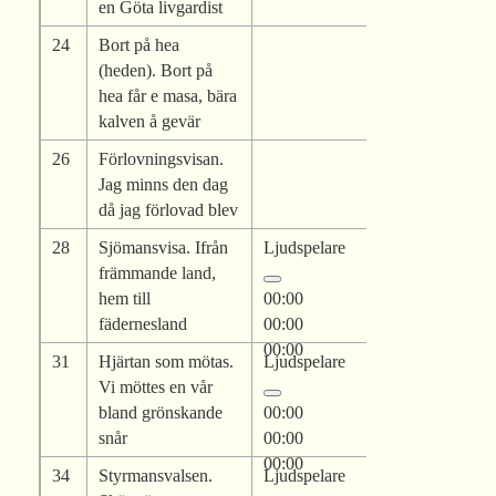
en Göta livgardist
24
Bort på hea
(heden). Bort på
hea får e masa, bära
kalven å gevär
26
Förlovningsvisan.
Jag minns den dag
då jag förlovad blev
28
Sjömansvisa. Ifrån
Ljudspelare
främmande land,
hem till
00:00
fädernesland
00:00
00:00
31
Hjärtan som mötas.
Ljudspelare
Vi möttes en vår
bland grönskande
00:00
snår
00:00
00:00
34
Styrmansvalsen.
Ljudspelare