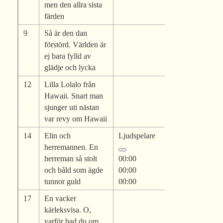
men den allra sista
färden
9
Så är den dan
förstörd. Världen är
ej bara fylld av
glädje och lycka
12
Lilla Lolalo från
Hawaii. Snart man
sjunger uti nästan
var revy om Hawaii
14
Elin och
Ljudspelare
herremannen. En
herreman så stolt
00:00
och båld som ägde
00:00
tunnor guld
00:00
17
En vacker
kärleksvisa. O,
varför bad du om