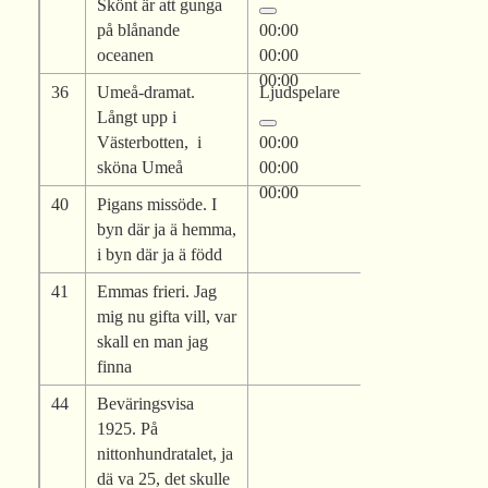
Skönt är att gunga
på blånande
00:00
oceanen
00:00
00:00
36
Umeå-dramat.
Ljudspelare
Långt upp i
Västerbotten, i
00:00
sköna Umeå
00:00
00:00
40
Pigans missöde. I
byn där ja ä hemma,
i byn där ja ä född
41
Emmas frieri. Jag
mig nu gifta vill, var
skall en man jag
finna
44
Beväringsvisa
1925. På
nittonhundratalet, ja
dä va 25, det skulle