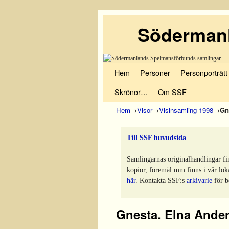
Södermanl
Hoppa till huvudinnehåll
Hoppa till sekundärt innehåll
Hem
Personer
Personporträtt
Skrönor…
Om SSF
Hem
→
Visor
→
Visinsamling 1998
→
Gn
Till SSF huvudsida
Samlingarnas originalhandlingar fi
kopior, föremål mm finns i vår lok
här
. Kontakta SSF:s
arkivarie
för b
Gnesta. Elna Ander