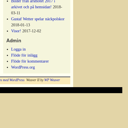
Bilder från årsmötet 2017 i
arkivet och på hemsidan!
2018-
03-11
Gustaf Wetter spelar näckpolskor
2018-01-13
Visor!
2017-12-02
Admin
Logga in
Flöde för inlägg
Flöde för kommentarer
WordPress.org
vs med WordPress
Weaver II by
WP Weaver