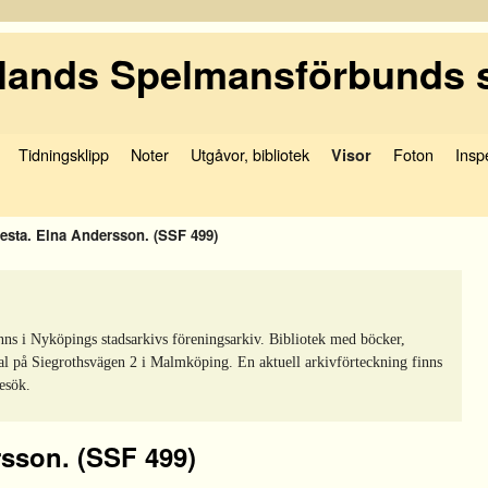
ands Spelmansförbunds 
Tidningsklipp
Noter
Utgåvor, bibliotek
Foton
Insp
Visor
esta. Elna Andersson. (SSF 499)
nns i Nyköpings stadsarkivs föreningsarkiv. Bibliotek med böcker,
al på Siegrothsvägen 2 i Malmköping. En aktuell arkivförteckning finns
esök.
sson. (SSF 499)