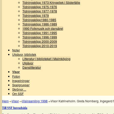
Tidningsklipp 1973 Kringellek i Södertälje
Tidningsklipp 1975-1976
Tidningsklipp 1977-1978
Tidningsklipp 1979
Tidningsklipp1980-1985
Tidningsklipp 1986-1989
1990 Folkmusik och dansåret
Tidningsklipp 1991-1995
Tidningsklipp 1996-1999
Tidningsklipp 2000-2009
Tidningsklipp 2010-2019
Noter
Utgåvor, bibliotek
Litteratur i biblioteket i Malmköping
Utgåvor
Danslitteratur
Visor
Foton
Inspelningar
Spelgrupper
Skrönor…
Om SSF
Hem
→
Visor
→
Visinsamling 1998
→
Visor Katrineholm. Greta Nornberg, Ingegerd 
Till SSF huvudsida