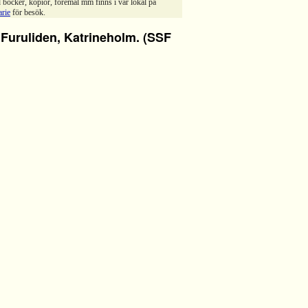
 böcker, kopior, föremål mm finns i vår lokal på
arie
för besök.
 Furuliden, Katrineholm. (SSF