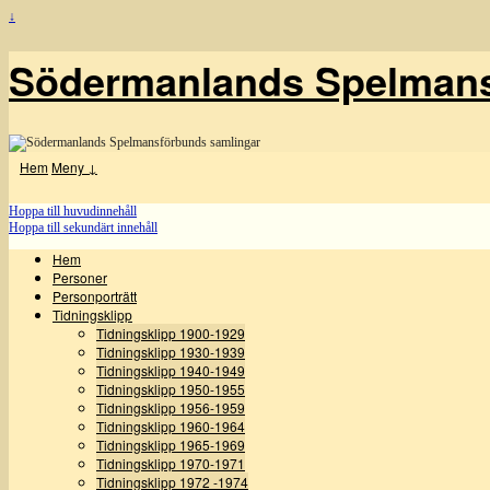
↓
Södermanlands Spelmans
Hem
Meny ↓
Hoppa till huvudinnehåll
Hoppa till sekundärt innehåll
Hem
Personer
Personporträtt
Tidningsklipp
Tidningsklipp 1900-1929
Tidningsklipp 1930-1939
Tidningsklipp 1940-1949
Tidningsklipp 1950-1955
Tidningsklipp 1956-1959
Tidningsklipp 1960-1964
Tidningsklipp 1965-1969
Tidningsklipp 1970-1971
Tidningsklipp 1972 -1974