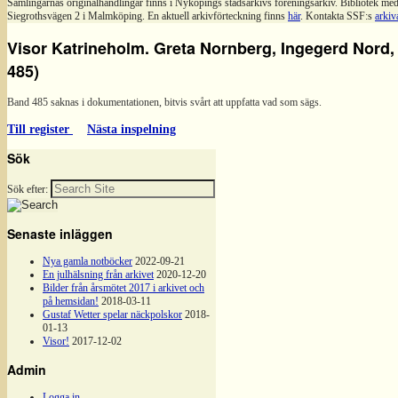
Samlingarnas originalhandlingar finns i Nyköpings stadsarkivs föreningsarkiv. Bibliotek med
Siegrothsvägen 2 i Malmköping. En aktuell arkivförteckning finns
här
. Kontakta SSF:s
arkiv
Visor Katrineholm. Greta Nornberg, Ingegerd Nord,
485)
Band 485 saknas i dokumentationen, bitvis svårt att uppfatta vad som sägs.
Till register
Nästa inspelning
Sök
Sök efter:
Senaste inläggen
Nya gamla notböcker
2022-09-21
En julhälsning från arkivet
2020-12-20
Bilder från årsmötet 2017 i arkivet och
på hemsidan!
2018-03-11
Gustaf Wetter spelar näckpolskor
2018-
01-13
Visor!
2017-12-02
Admin
Logga in