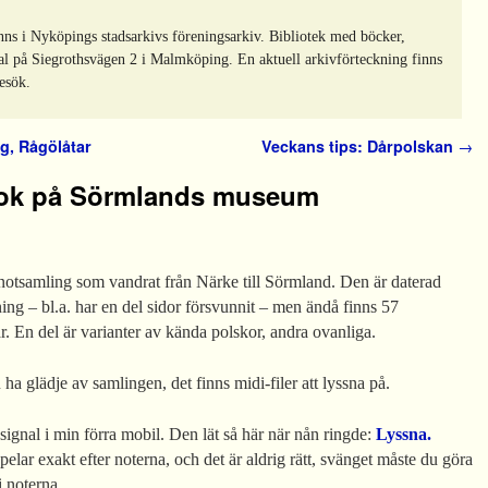
nns i Nyköpings stadsarkivs föreningsarkiv. Bibliotek med böcker,
al på Siegrothsvägen 2 i Malmköping. En aktuell arkivförteckning finns
esök.
g, Rågölåtar
Veckans tips: Dårpolskan
→
bok på Sörmlands museum
notsamling som vandrat från Närke till Sörmland. Den är daterad
ing – bl.a. har en del sidor försvunnit – men ändå finns 57
r. En del är varianter av kända polskor, andra ovanliga.
ha glädje av samlingen, det finns midi-filer att lyssna på.
gsignal i min förra mobil. Den lät så här när nån ringde:
Lyssna.
pelar exakt efter noterna, och det är aldrig rätt, svänget måste du göra
e i noterna…