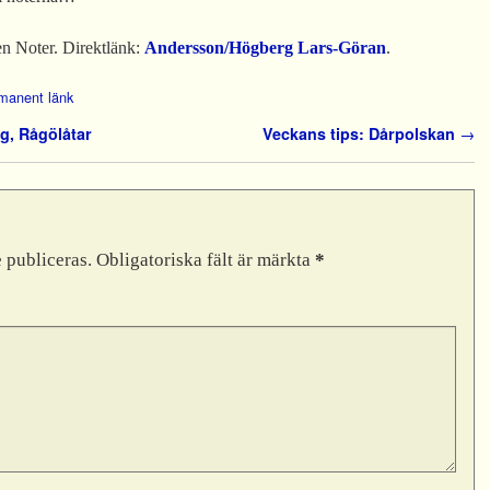
en Noter. Direktlänk:
Andersson/Högberg Lars-Göran
.
manent länk
g, Rågölåtar
Veckans tips: Dårpolskan
→
 publiceras.
Obligatoriska fält är märkta
*