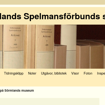
ands Spelmansförbunds 
Tidningsklipp
Noter
Utgåvor, bibliotek
Visor
Foton
Inspe
k på Sörmlands museum