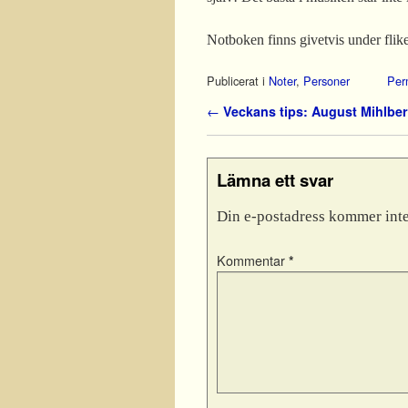
Notboken finns givetvis under flik
Publicerat i
Noter
,
Personer
Per
Inläggsnavigering
←
Veckans tips: August Mihlber
Lämna ett svar
Din e-postadress kommer inte
Kommentar
*