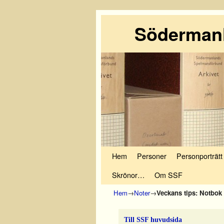
Södermanl
Hoppa till huvudinnehåll
Hoppa till sekundärt innehåll
Hem
Personer
Personporträtt
Skrönor…
Om SSF
Hem
→
Noter
→
Veckans tips: Notbo
Till SSF huvudsida