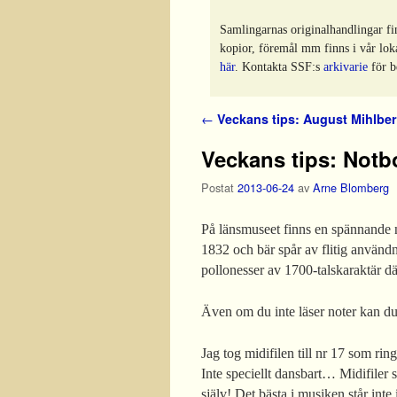
Samlingarnas originalhandlingar fi
kopior, föremål mm finns i vår lok
här
. Kontakta SSF:s
arkivarie
för b
Inläggsnavigering
←
Veckans tips: August Mihlber
Veckans tips: Not
Postat
2013-06-24
av
Arne Blomberg
På länsmuseet finns en spännande 
1832 och bär spår av flitig användn
pollonesser av 1700-talskaraktär dä
Även om du inte läser noter kan du 
Jag tog midifilen till nr 17 som rin
Inte speciellt dansbart… Midifiler s
själv! Det bästa i musiken står int