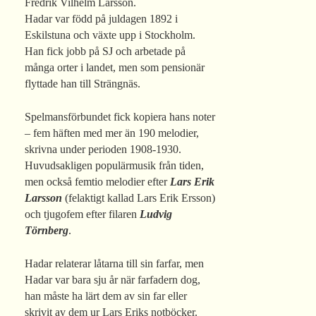
Fredrik Vilhelm Larsson.
Hadar var född på juldagen 1892 i
Eskilstuna och växte upp i Stockholm.
Han fick jobb på SJ och arbetade på
många orter i landet, men som pensionär
flyttade han till Strängnäs.
Spelmansförbundet fick kopiera hans noter
– fem häften med mer än 190 melodier,
skrivna under perioden 1908-1930.
Huvudsakligen populärmusik från tiden,
men också femtio melodier efter
Lars Erik
Larsson
(felaktigt kallad Lars Erik Ersson)
och tjugofem efter filaren
Ludvig
Törnberg
.
Hadar relaterar låtarna till sin farfar, men
Hadar var bara sju år när farfadern dog,
han måste ha lärt dem av sin far eller
skrivit av dem ur Lars Eriks notböcker.