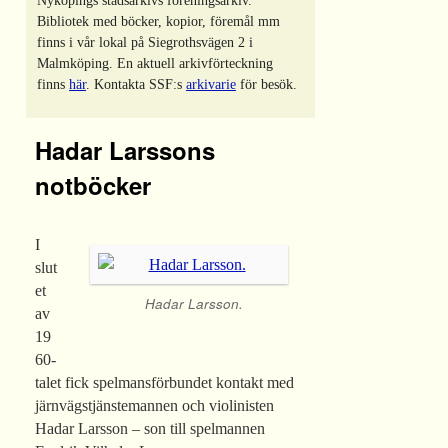
Nyköpings stadsarkivs föreningsarkiv.
Bibliotek med böcker, kopior, föremål mm
finns i vår lokal på Siegrothsvägen 2 i
Malmköping. En aktuell arkivförteckning
finns
här
. Kontakta SSF:s
arkivarie
för besök.
Hadar Larssons
notböcker
I
slut
et
Hadar Larsson.
av
19
60-
talet fick spelmansförbundet kontakt med
järnvägstjänstemannen och violinisten
Hadar Larsson – son till spelmannen