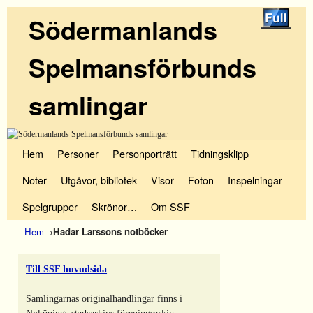
Södermanlands
Spelmansförbunds
samlingar
Hoppa till huvudinnehåll
Hoppa till sekundärt innehåll
Hem
Personer
Personporträtt
Tidningsklipp
Noter
Utgåvor, bibliotek
Visor
Foton
Inspelningar
Spelgrupper
Skrönor…
Om SSF
Hem
→
Hadar Larssons notböcker
Till SSF huvudsida
Samlingarnas originalhandlingar finns i