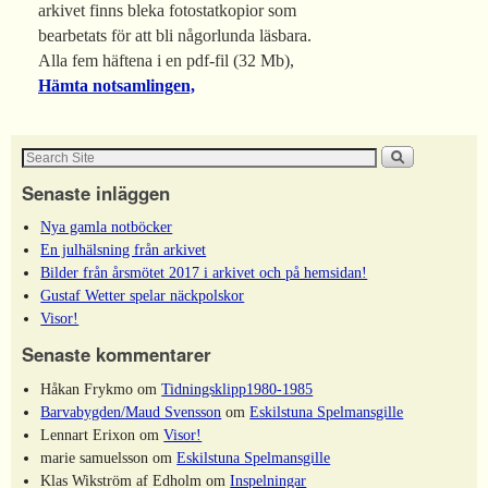
arkivet finns bleka fotostatkopior som
bearbetats för att bli någorlunda läsbara.
Alla fem häftena i en pdf-fil (32 Mb),
Hämta notsamlingen,
Senaste inläggen
Nya gamla notböcker
En julhälsning från arkivet
Bilder från årsmötet 2017 i arkivet och på hemsidan!
Gustaf Wetter spelar näckpolskor
Visor!
Senaste kommentarer
Håkan Frykmo
om
Tidningsklipp1980-1985
Barvabygden/Maud Svensson
om
Eskilstuna Spelmansgille
Lennart Erixon
om
Visor!
marie samuelsson
om
Eskilstuna Spelmansgille
Klas Wikström af Edholm
om
Inspelningar