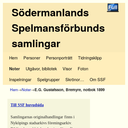
Södermanlands
Spelmansförbunds
samlingar
Hoppa till huvudinnehåll
Hoppa till sekundärt innehåll
Hem
Personer
Personporträtt
Tidningsklipp
Utgåvor, bibliotek
Visor
Foton
Noter
Inspelningar
Spelgrupper
Skrönor…
Om SSF
Hem
→
Noter
→
E.G. Gustafsson, Bremyre, notbok 1899
Till SSF huvudsida
Samlingarnas originalhandlingar finns i
Nyköpings stadsarkivs föreningsarkiv.