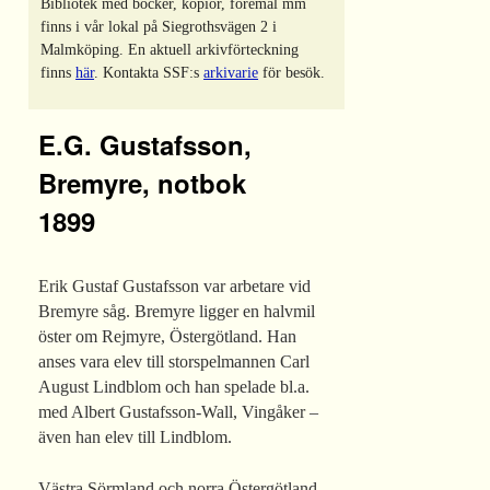
Bibliotek med böcker, kopior, föremål mm
finns i vår lokal på Siegrothsvägen 2 i
Malmköping. En aktuell arkivförteckning
finns
här
. Kontakta SSF:s
arkivarie
för besök.
E.G. Gustafsson,
Bremyre, notbok
1899
Erik Gustaf Gustafsson var arbetare vid
Bremyre såg. Bremyre ligger en halvmil
öster om Rejmyre, Östergötland. Han
anses vara elev till storspelmannen Carl
August Lindblom och han spelade bl.a.
med Albert Gustafsson-Wall, Vingåker –
även han elev till Lindblom.
Västra Sörmland och norra Östergötland