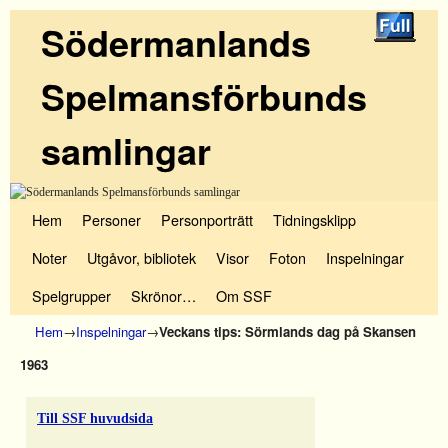
Södermanlands
Spelmansförbunds
samlingar
Hoppa till huvudinnehåll
Hoppa till sekundärt innehåll
Hem
Personer
Personporträtt
Tidningsklipp
Noter
Utgåvor, bibliotek
Visor
Foton
Inspelningar
Spelgrupper
Skrönor…
Om SSF
Hem
→
Inspelningar
→
Veckans tips: Sörmlands dag på Skansen
1963
Till SSF huvudsida