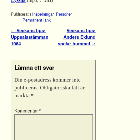
Lyssna
(mp3, 7 MB)
Publicerat i
Inspelningar
,
Personer
Permanent länk
Inläggsnavigering
←
Veckans tips:
Veckans tips:
Uppsalastämman
Anders Eklund
1964
spelar hummel
→
Lämna ett svar
Din e-postadress kommer inte
publiceras.
Obligatoriska fält är
märkta
*
Kommentar
*