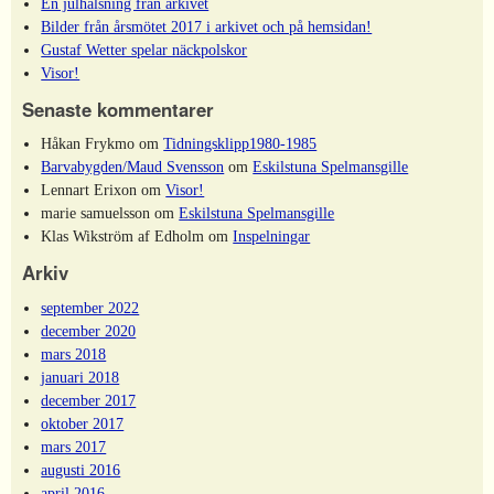
En julhälsning från arkivet
Bilder från årsmötet 2017 i arkivet och på hemsidan!
Gustaf Wetter spelar näckpolskor
Visor!
Senaste kommentarer
Håkan Frykmo
om
Tidningsklipp1980-1985
Barvabygden/Maud Svensson
om
Eskilstuna Spelmansgille
Lennart Erixon
om
Visor!
marie samuelsson
om
Eskilstuna Spelmansgille
Klas Wikström af Edholm
om
Inspelningar
Arkiv
september 2022
december 2020
mars 2018
januari 2018
december 2017
oktober 2017
mars 2017
augusti 2016
april 2016