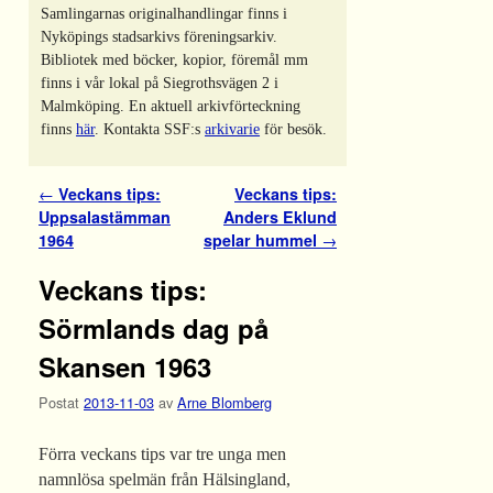
Samlingarnas originalhandlingar finns i
Nyköpings stadsarkivs föreningsarkiv.
Bibliotek med böcker, kopior, föremål mm
finns i vår lokal på Siegrothsvägen 2 i
Malmköping. En aktuell arkivförteckning
finns
här
. Kontakta SSF:s
arkivarie
för besök.
Inläggsnavigering
←
Veckans tips:
Veckans tips:
Uppsalastämman
Anders Eklund
1964
spelar hummel
→
Veckans tips:
Sörmlands dag på
Skansen 1963
Postat
2013-11-03
av
Arne Blomberg
Förra veckans tips var tre unga men
namnlösa spelmän från Hälsingland,