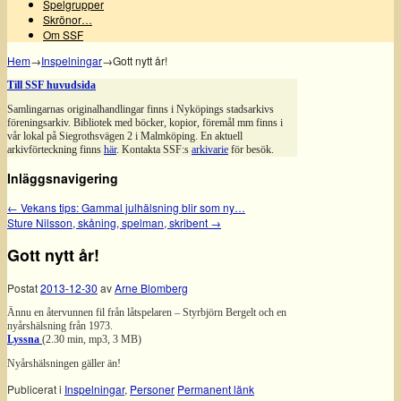
Spelgrupper
Skrönor…
Om SSF
Hem
→
Inspelningar
→
Gott nytt år!
Till SSF huvudsida
Samlingarnas originalhandlingar finns i Nyköpings stadsarkivs
föreningsarkiv. Bibliotek med böcker, kopior, föremål mm finns i
vår lokal på Siegrothsvägen 2 i Malmköping. En aktuell
arkivförteckning finns
här
. Kontakta SSF:s
arkivarie
för besök.
Inläggsnavigering
←
Vekans tips: Gammal julhälsning blir som ny…
Sture Nilsson, skåning, spelman, skribent
→
Gott nytt år!
Postat
2013-12-30
av
Arne Blomberg
Ännu en återvunnen fil från låtspelaren – Styrbjörn Bergelt och en
nyårshälsning från 1973.
Lyssna
(2.30 min, mp3, 3 MB)
Nyårshälsningen gäller än!
Publicerat i
Inspelningar
,
Personer
Permanent länk