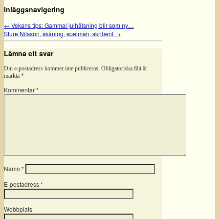
Inläggsnavigering
←
Vekans tips: Gammal julhälsning blir som ny…
Sture Nilsson, skåning, spelman, skribent
→
Lämna ett svar
Din e-postadress kommer inte publiceras.
Obligatoriska fält är
märkta
*
Kommentar
*
Namn
*
E-postadress
*
Webbplats