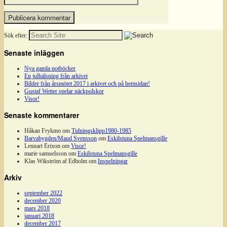
Sök efter:
Senaste inläggen
Nya gamla notböcker
En julhälsning från arkivet
Bilder från årsmötet 2017 i arkivet och på hemsidan!
Gustaf Wetter spelar näckpolskor
Visor!
Senaste kommentarer
Håkan Frykmo
om
Tidningsklipp1980-1985
Barvabygden/Maud Svensson
om
Eskilstuna Spelmansgille
Lennart Erixon
om
Visor!
marie samuelsson
om
Eskilstuna Spelmansgille
Klas Wikström af Edholm
om
Inspelningar
Arkiv
september 2022
december 2020
mars 2018
januari 2018
december 2017