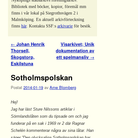
Nyköpings stadsarkivs föreningsarkiv.
Bibliotek med böcker, kopior, föremål mm
finns i vår lokal på Siegrothsvägen 2 i
Malmköping. En aktuell arkivförteckning
finns
här
. Kontakta SSF:s
arkivarie
för besök.
Inläggsnavigering
←
Johan Henrik
Visarkivet; Unik
Thorsell,
dokumentation av
Skogstorp,
ett spelmansliv
→
Eskilstuna
Sotholmspolskan
Postat
2014-01-19
av
Arne Blomberg
Hej!
Jag har läst Sture Nilssons artiklar i
Sörmlandslåten som du tipsade om och jag
funderar på en sak i 1969 nr 2 där Ragnar
Schelén kommenterar några av sina låtar. Han
säger ”Den olycksaliga Sotholmspolskan har