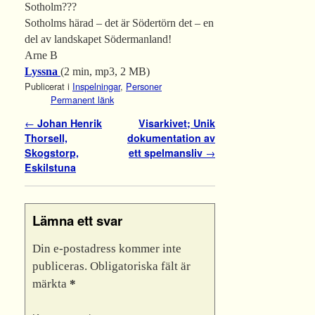
Sotholm???
Sotholms härad – det är Södertörn det – en
del av landskapet Södermanland!
Arne B
Lyssna
(2 min, mp3, 2 MB)
Publicerat i
Inspelningar
,
Personer
Permanent länk
Inläggsnavigering
←
Johan Henrik
Visarkivet; Unik
Thorsell,
dokumentation av
Skogstorp,
ett spelmansliv
→
Eskilstuna
Lämna ett svar
Din e-postadress kommer inte
publiceras.
Obligatoriska fält är
märkta
*