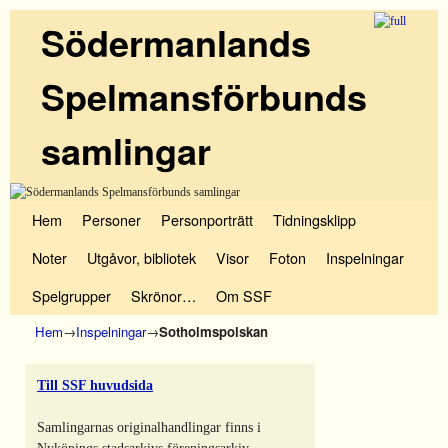
Södermanlands
Spelmansförbunds
samlingar
Hoppa till huvudinnehåll
Hoppa till sekundärt innehåll
Hem
Personer
Personporträtt
Tidningsklipp
Noter
Utgåvor, bibliotek
Visor
Foton
Inspelningar
Spelgrupper
Skrönor…
Om SSF
Hem
→
Inspelningar
→
Sotholmspolskan
Till SSF huvudsida
Samlingarnas originalhandlingar finns i