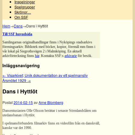
Inspelningar
Spelgrupper
Skrönor…
Om SSF
Hem
→
Dans
→
Dans i Hyttlöt
Till SSF huvudsida
Samlingarnas originalhandlingar finns i Nyköpings stadsarkivs
föreningsarkiv. Bibliotek med böcker, kopior, föremål mm finns i
vår lokal på Siegrothsvägen 2 i Malmköping. En aktuell
arkivförteckning finns
här
. Kontakta SSF:s
arkivarie
för besök.
Inläggsnavigering
←
Visarkivet; Unik dokumentation av ett spelmansliv
Årsmötet 1929
→
Dans i Hyttlöt
Postat
2014-02-15
av
Arne Blomberg
Dansentusiasten Olle Olsson berättar i senaste Sörmlandslåten om
utedansbanan i Hyttlöt.
I spelmansförbundets filmarkiv finns en videofilm från en danskväll,
kanske var det 1990.