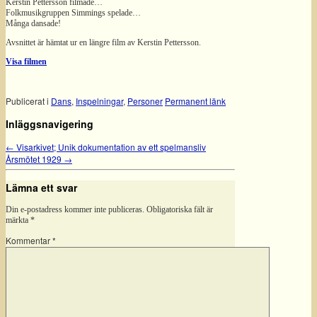
Kerstin Pettersson filmade…
Folkmusikgruppen Simmings spelade…
Många dansade!
Avsnittet är hämtat ur en längre film av Kerstin Pettersson.
Visa filmen
Publicerat i
Dans
,
Inspelningar
,
Personer
Permanent länk
Inläggsnavigering
←
Visarkivet; Unik dokumentation av ett spelmansliv
Årsmötet 1929
→
Lämna ett svar
Din e-postadress kommer inte publiceras.
Obligatoriska fält är
märkta
*
Kommentar
*