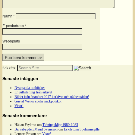
Namn
*
E-postadress
*
Webbplats
Sök efter:
Senaste inläggen
Nya gamla notböcker
En julhälsning från arkivet
Bilder från årsmötet 2017 i arkivet och på hemsidan!
Gustaf Wetter spelar näckpolskor
Visor!
Senaste kommentarer
Håkan Frykmo
om
Tidningsklipp1980-1985
Barvabygden/Maud Svensson
om
Eskilstuna Spelmansgille
Lennart Erixon
om
Visor!