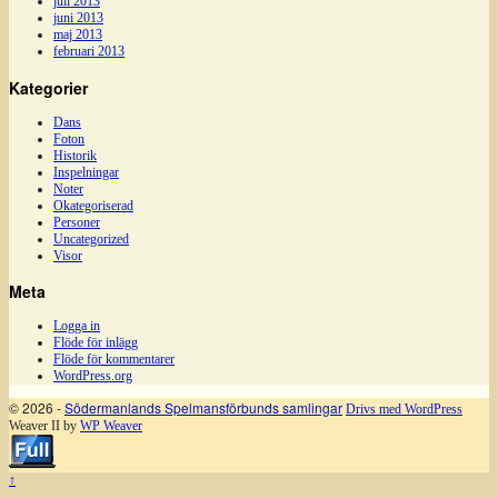
juli 2013
juni 2013
maj 2013
februari 2013
Kategorier
Dans
Foton
Historik
Inspelningar
Noter
Okategoriserad
Personer
Uncategorized
Visor
Meta
Logga in
Flöde för inlägg
Flöde för kommentarer
WordPress.org
© 2026 -
Södermanlands Spelmansförbunds samlingar
Drivs med WordPress
Weaver II by
WP Weaver
↑