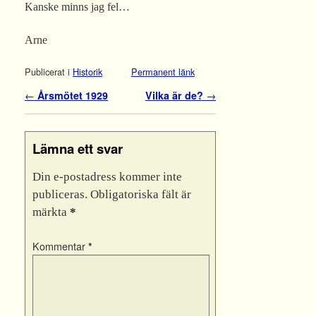
Kanske minns jag fel…
Arne
Publicerat i
Historik
Permanent länk
Inläggsnavigering
←
Årsmötet 1929
Vilka är de?
→
Lämna ett svar
Din e-postadress kommer inte
publiceras.
Obligatoriska fält är
märkta
*
Kommentar
*