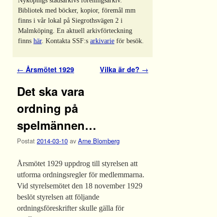
Nyköpings stadsarkivs föreningsarkiv.
Bibliotek med böcker, kopior, föremål mm
finns i vår lokal på Siegrothsvägen 2 i
Malmköping. En aktuell arkivförteckning
finns
här
. Kontakta SSF:s
arkivarie
för besök.
Inläggsnavigering
←
Årsmötet 1929
Vilka är de?
→
Det ska vara
ordning på
spelmännen…
Postat
2014-03-10
av
Arne Blomberg
Årsmötet 1929 uppdrog till styrelsen att
utforma ordningsregler för medlemmarna.
Vid styrelsemötet den 18 november 1929
beslöt styrelsen att följande
ordningsföreskrifter skulle gälla för