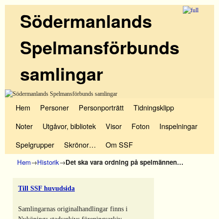
Södermanlands
Spelmansförbunds
samlingar
Hoppa till huvudinnehåll
Hoppa till sekundärt innehåll
Hem
Personer
Personporträtt
Tidningsklipp
Noter
Utgåvor, bibliotek
Visor
Foton
Inspelningar
Spelgrupper
Skrönor…
Om SSF
Hem
→
Historik
→
Det ska vara ordning på spelmännen…
Till SSF huvudsida
Samlingarnas originalhandlingar finns i