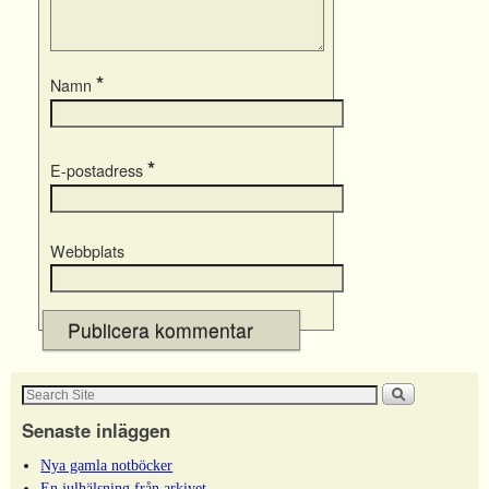
*
Namn
*
E-postadress
Webbplats
Senaste inläggen
Nya gamla notböcker
En julhälsning från arkivet