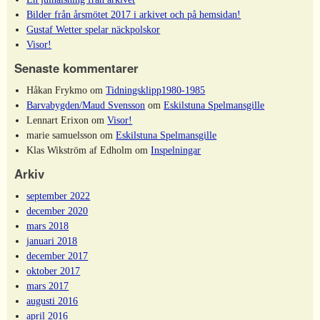
Bilder från årsmötet 2017 i arkivet och på hemsidan!
Gustaf Wetter spelar näckpolskor
Visor!
Senaste kommentarer
Håkan Frykmo
om
Tidningsklipp1980-1985
Barvabygden/Maud Svensson
om
Eskilstuna Spelmansgille
Lennart Erixon
om
Visor!
marie samuelsson
om
Eskilstuna Spelmansgille
Klas Wikström af Edholm
om
Inspelningar
Arkiv
september 2022
december 2020
mars 2018
januari 2018
december 2017
oktober 2017
mars 2017
augusti 2016
april 2016