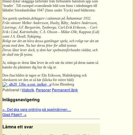
Ibland dyker skäggiga farbröder från förbundets barndom upp som
’header’. Till exempel ovanstående bild som finns i inledningen till
låthäftet Sörmlandslåtar 1947 (finns under Tryck) med bildtexten:
Sex gamla spelmän,deltagare i stämman på Ånhammar 1932.
Från vänster Melker Andersson, Husby, Råby; Anders Andersson,
Lästringe; A.F. Bergström, Tystberga; Carl-Erik Eriksson, – Carl-
Erik i Lind, Katrineholm; C.A. Olsson – Målar-Olle, Kappsta (Lid)
samt J.A. Ekvall, Nyköping.
Roligt var det att höra dessa gamlingar spela, och roligt var det att
prata med dem. Nu har deras felor för alltid tystnat.
Deras låtar lever dock, ty dem har spelmansförbundet räddat, och
de skall inte få tystna.
Ja, många av deras låtar lever än och när du stöter på deras namn så
kanske du påminner dig hur de såg ut.
Den fina bilden är tagen av Elis Eriksson, Malmköping och
obeskuren ser den ut så här (klicka för större bild):
/Arne Blomberg
Publicerat i
Historik
,
Personer
Permanent länk
Inläggsnavigering
←
Det ska vara ordning på spelmännen…
Glad Påsk!!!
→
Lämna ett svar