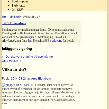
Spelgrupper
Skrönor…
Om SSF
Hem
→
Historik
→
Vilka är de?
Till SSF huvudsida
Samlingarnas originalhandlingar finns i Nyköpings stadsarkivs
föreningsarkiv. Bibliotek med böcker, kopior, föremål mm finns i
vår lokal på Siegrothsvägen 2 i Malmköping. En aktuell
arkivförteckning finns
här
. Kontakta SSF:s
arkivarie
för besök.
Inläggsnavigering
←
Det ska vara ordning på spelmännen…
Glad Påsk!!!
→
Vilka är de?
Postat
2014-03-21
av
Arne Blomberg
’Header’ heter den på nysvenska,
bilden överst på hemsidan. En dekoration, som bara slumpvis
anknyter till texten. Jag gjorde ju förslaget till hemsidan för ett par år
sedan och illustrationerna kom ur min dator samt en del nytagna
bilder av instrument ur min egen samling. Förslagsbilderna blev
kvar…