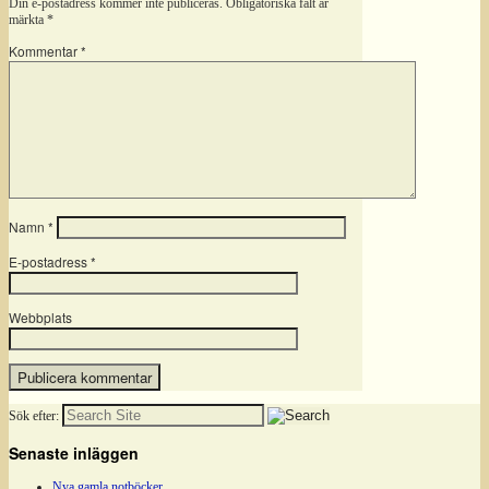
Din e-postadress kommer inte publiceras.
Obligatoriska fält är
märkta
*
Kommentar
*
Namn
*
E-postadress
*
Webbplats
Sök efter:
Senaste inläggen
Nya gamla notböcker