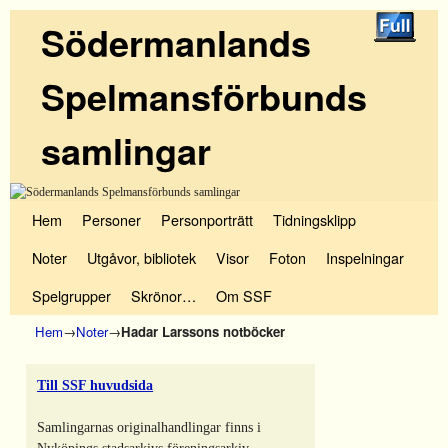
Södermanlands
Spelmansförbunds
samlingar
Hoppa till huvudinnehåll
Hoppa till sekundärt innehåll
Hem
Personer
Personporträtt
Tidningsklipp
Noter
Utgåvor, bibliotek
Visor
Foton
Inspelningar
Spelgrupper
Skrönor…
Om SSF
Hem
→
Noter
→
Hadar Larssons notböcker
Till SSF huvudsida
Samlingarnas originalhandlingar finns i