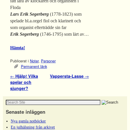
fått lära av klockaren och organisten i
Floda
Lars Erik Segerberg
(1778-1823) som
spelade bl.a.orgel fiol och klarinett och
som organist efterträdde sin far
Erik Segerberg
(1746-1795) som lärt av…
Hämta!
Publicerat i
Noter
,
Personer
Permanent länk
Inläggsnavigering
←
Hjälp! Vilka
Vappersta-Lasse
→
spelar och
sjunger?
Senaste inläggen
Nya gamla notböcker
En julhälsning från arkivet