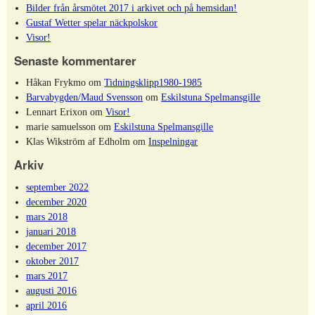
Bilder från årsmötet 2017 i arkivet och på hemsidan!
Gustaf Wetter spelar näckpolskor
Visor!
Senaste kommentarer
Håkan Frykmo
om
Tidningsklipp1980-1985
Barvabygden/Maud Svensson
om
Eskilstuna Spelmansgille
Lennart Erixon
om
Visor!
marie samuelsson
om
Eskilstuna Spelmansgille
Klas Wikström af Edholm
om
Inspelningar
Arkiv
september 2022
december 2020
mars 2018
januari 2018
december 2017
oktober 2017
mars 2017
augusti 2016
april 2016