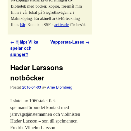
Nyköpings stadsarkivs föreningsarkiv.
Bibliotek med böcker, kopior, föremål mm
finns i vår lokal på Siegrothsvägen 2 i
Malmköping. En aktuell arkivförteckning
finns
här
. Kontakta SSF:s
arkivarie
för besök.
Inläggsnavigering
←
Hjälp! Vilka
Vappersta-Lasse
→
spelar och
sjunger?
Hadar Larssons
notböcker
Postat
2016-04-03
av
Arne Blomberg
I slutet av 1960-talet fick
spelmansförbundet kontakt med
järnvägstjänstemannen och violinisten
Hadar Larsson – son till spelmannen
Fredrik Vilhelm Larsson.