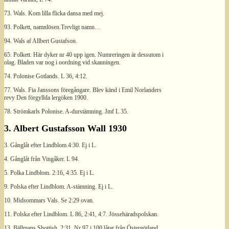
73. Wals. Kom lilla flicka dansa med mej.
93. Polkett, namnlösen.Trevligt namn…
94. Wals af Allbert Gustafson.
65. Polkett. Här dyker nr 40 upp igen. Numreringen är dessutom i
olag. Bladen var nog i oordning vid skanningen.
74. Polonise Gotlands. L 36, 4:12.
77. Wals. Fia Janssons föregångare. Blev känd i Emil Norlanders
revy Den förgyllda lergöken 1900.
78. Strömkarls Polonise. A-durstämning. Jmf L 35.
3. Albert Gustafsson Wall 1930
3. Gånglåt efter Lindblom.4:30. Ej i L.
4. Gånglåt från Vingåker. L 94.
5. Polka Lindblom. 2:16, 4:35. Ej i L.
9. Polska efter Lindblom. A-stämning. Ej i L.
10. Midsommars Vals. Se 2:29 ovan.
11. Polska efter Lindblom. L 86, 2:41, 4:7. Jössehäradspolskan.
13. Bällmans Shottish. 2:31. Nr 97 i 100 låtar från Östergötland.