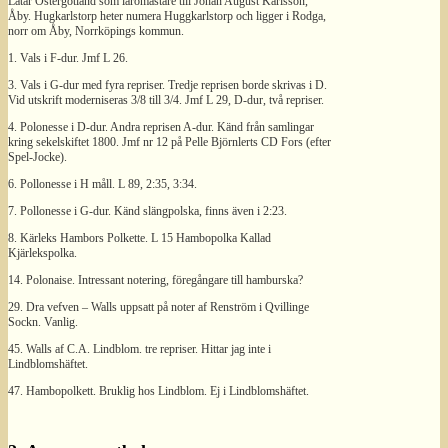
Låtar Östergötland som läromästare till Johan August Karlsson,
Åby. Hugkarlstorp heter numera Huggkarlstorp och ligger i Rodga,
norr om Åby, Norrköpings kommun.
1. Vals i F-dur. Jmf L 26.
3. Vals i G-dur med fyra repriser. Tredje reprisen borde skrivas i D.
Vid utskrift moderniseras 3/8 till 3/4. Jmf L 29, D-dur, två repriser.
4. Polonesse i D-dur. Andra reprisen A-dur. Känd från samlingar
kring sekelskiftet 1800. Jmf nr 12 på Pelle Björnlerts CD Fors (efter
Spel-Jocke).
6. Pollonesse i H måll. L 89, 2:35, 3:34.
7. Pollonesse i G-dur. Känd slängpolska, finns även i 2:23.
8. Kärleks Hambors Polkette. L 15 Hambopolka Kallad
Kjärlekspolka.
14. Polonaise. Intressant notering, föregångare till hamburska?
29. Dra vefven – Walls uppsatt på noter af Renström i Qvillinge
Sockn. Vanlig.
45. Walls af C.A. Lindblom. tre repriser. Hittar jag inte i
Lindblomshäftet.
47. Hambopolkett. Bruklig hos Lindblom. Ej i Lindblomshäftet.