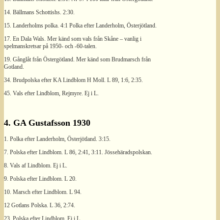
14. Bällmans Schottishs. 2:30.
15. Landerholms polka. 4:1 Polka efter Landerholm, Österjötland.
17. En Dala Wals. Mer känd som vals från Skåne – vanlig i
spelmanskretsar på 1950- och -60-talen.
19. Gånglåt från Östergötland. Mer känd som Brudmarsch från
Gotland.
34. Brudpolska efter KA Lindblom H Moll. L 89, 1:6, 2:35.
45. Vals efter Lindblom, Rejmyre. Ej i L.
4. GA Gustafsson 1930
1. Polka efter Landerholm, Österjötland. 3:15.
7. Polska efter Lindblom. L 86, 2:41, 3:11. Jössehäradspolskan.
8. Vals af Lindblom. Ej i L.
9. Polska efter Lindblom. L 20.
10. Marsch efter Lindblom. L 94.
12 Gotlans Polska. L 36, 2:74.
23. Polska efter Lindblom. Ej i L.