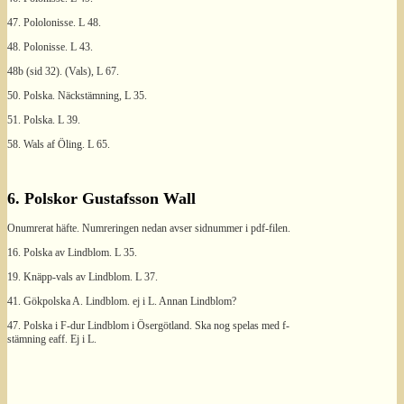
47. Pololonisse. L 48.
48. Polonisse. L 43.
48b (sid 32). (Vals), L 67.
50. Polska. Näckstämning, L 35.
51. Polska. L 39.
58. Wals af Öling. L 65.
6. Polskor Gustafsson Wall
Onumrerat häfte. Numreringen nedan avser sidnummer i pdf-filen.
16. Polska av Lindblom. L 35.
19. Knäpp-vals av Lindblom. L 37.
41. Gökpolska A. Lindblom. ej i L. Annan Lindblom?
47. Polska i F-dur Lindblom i Ösergötland. Ska nog spelas med f-
stämning eaff. Ej i L.