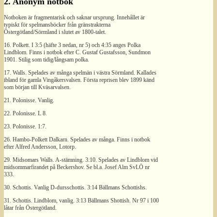
2. Anonym notbok
Notboken är fragmentarisk och saknar ursprung. Innehållet är
typiskt för spelmansböcker från gränstrakterna
Östergötland/Sörmland i slutet av 1800-talet.
16. Polkett. I 3:5 (häfte 3 nedan, nr 5) och 4:35 anges Polka
Lindblom. Finns i notbok efter C. Gustaf Gustafsson, Sundmon
1901. Stilig som tidig/långsam polka.
17. Walls. Spelades av många spelmän i västra Sörmland. Kallades
ibland för gamla Vingåkersvalsen. Första reprisen blev 1899 känd
som början till Kväsarvalsen.
21. Polonisse. Vanlig.
22. Polonisse. L 8.
23. Polonisse. 1:7.
26. Hambo-Polkett Dalkarn. Spelades av många. Finns i notbok
efter Alfred Andersson, Lotorp.
29. Midsomars Walls. A-stämning. 3:10. Spelades av Lindblom vid
midsommarfirandet på Beckershov. Se bl.a. Josef Alm SvLÖ nr
333.
30. Schottis. Vanlig D-dursschottis. 3:14 Bällmans Schottishs.
31. Schottis. Lindblom, vanlig. 3:13 Bällmans Shottish. Nr 97 i 100
låtar från Östergötland.