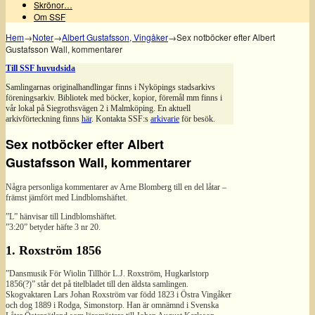
Skrönor…
Om SSF
Hem
→
Noter
→
Albert Gustafsson, Vingåker
→
Sex notböcker efter Albert
Gustafsson Wall, kommentarer
Till SSF huvudsida
Samlingarnas originalhandlingar finns i Nyköpings stadsarkivs
föreningsarkiv. Bibliotek med böcker, kopior, föremål mm finns i
vår lokal på Siegrothsvägen 2 i Malmköping. En aktuell
arkivförteckning finns
här
. Kontakta SSF:s
arkivarie
för besök.
Sex notböcker efter Albert
Gustafsson Wall, kommentarer
Några personliga kommentarer av Arne Blomberg till en del låtar –
främst jämfört med Lindblomshäftet.
”L” hänvisar till Lindblomshäftet.
”3:20” betyder häfte 3 nr 20.
1. Roxström 1856
”Dansmusik För Wiolin Tillhör L.J. Roxström, Hugkarlstorp
1856(?)” står det på titelbladet till den äldsta samlingen.
Skogvaktaren Lars Johan Roxström var född 1823 i Östra Vingåker
och dog 1889 i Rodga, Simonstorp. Han är omnämnd i Svenska