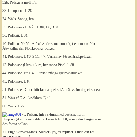
32b. Polska, a-moll. Fin!
33. Galoppard. L 28.
34. Walls. Vanlig, bra.
35. Polonisse i H Måll. L 89, 1:6, 3:34.
36. Pollkett. L 81.
40. Pollkett. Nr 56 i Alfred Anderssons notbok, i en notbok från
Åby kallas den Norrköpings polkett.
41. Polonisse. L 86, 3:11, 4:7. Variant av Jössehäradspolskan.
42. Polonisse (Hans i Lura, han tappa Pipa). L 88.
44. Polonisse. Jfr L 49. Finns i många spelmansböcker.
45. Polonisse. L 8.
51. Polenisse. D-dur, bör kunna spelas i A i näckstämning ciss,a,e,a
54. Wals af C.A. Lindblom. Ej i L.
60. Walls. L 27.
71. Polkan. Inte så dumt med bestämd form.
Ursprunget är La veritable Polka av A.E. Titl, som ibland anges som
den första polkan.
72. Engelsk matrosdans. Soldiers joy, tre repriser. Lindblom har
annan variant, L 74.