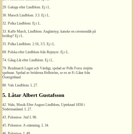
29. Galopp efter Lindblom. Ej i L.
30. Marsch Lindblom. 3:3. Ej i L.
32. Polka Lindblom. Ej i L.
33. Kaffe March, Lindblom. Anglaistyp, kanske en ceremonilåt på
bröllop? Ej i L.
35. Polka Lindblom. 2:16, 3:5. Ej i L.
69. Polska efter Lindblom från Rejmyre. Ej i L.
74. Gång-Låt efter Lindblom. Ej i L.
79. Brudmarch Lugnt och Värdigt, spelad av Pelle Forss östjöta
spelman. Spelad av bröderna Hellström, se ex nr 8 i Låtar från
Östergötland.
80. Vals Lindblom. L 27.
5. Låtar Albert Gustafsson
42. Wals, Musik Efter August Lindblom, Upteknad 1850 i
Södermanland. L 27.
43. Polonisse. Jmf L 96.
45. Polonisse. A-stämning. L 34.
46. Polonisse. L 49.