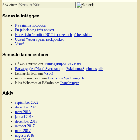
Sök efter:
Senaste inläggen
Nya gamla notböcker
En julhälsning från arkivet
Bilder från årsmötet 2017 i arkivet och på hemsidan!
Gustaf Wetter spelar näckpolskor
Visor!
Senaste kommentarer
Håkan Frykmo
om
Tidningsklipp1980-1985
Barvabygden/Maud Svensson
om
Eskilstuna Spelmansgille
Lennart Erixon
om
Visor!
marie samuelsson
om
Eskilstuna Spelmansgille
Klas Wikström af Edholm
om
Inspelningar
Arkiv
september 2022
december 2020
mars 2018
januari 2018
december 2017
oktober 2017
mars 2017
augusti 2016
april 2016