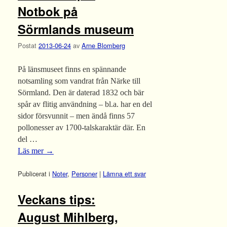
Notbok på
Sörmlands museum
Postat
2013-06-24
av
Arne Blomberg
På länsmuseet finns en spännande
notsamling som vandrat från Närke till
Sörmland. Den är daterad 1832 och bär
spår av flitig användning – bl.a. har en del
sidor försvunnit – men ändå finns 57
pollonesser av 1700-talskaraktär där. En
del …
Läs mer
→
Publicerat i
Noter
,
Personer
|
Lämna ett svar
Veckans tips:
August Mihlberg,