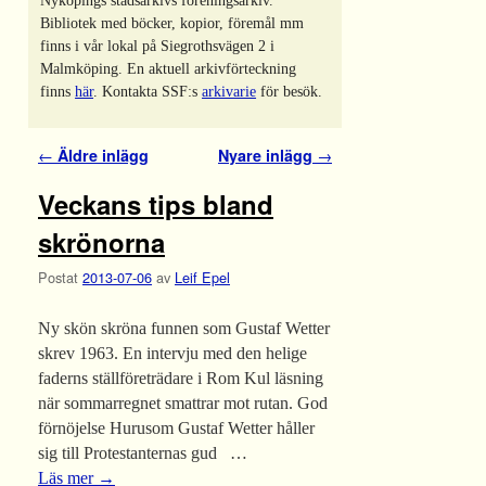
Nyköpings stadsarkivs föreningsarkiv.
Bibliotek med böcker, kopior, föremål mm
finns i vår lokal på Siegrothsvägen 2 i
Malmköping. En aktuell arkivförteckning
finns
här
. Kontakta SSF:s
arkivarie
för besök.
Inläggsnavigering
←
Äldre inlägg
Nyare inlägg
→
Veckans tips bland
skrönorna
Postat
2013-07-06
av
Leif Epel
Ny skön skröna funnen som Gustaf Wetter
skrev 1963. En intervju med den helige
faderns ställföreträdare i Rom Kul läsning
när sommarregnet smattrar mot rutan. God
förnöjelse Hurusom Gustaf Wetter håller
sig till Protestanternas gud …
Läs mer
→