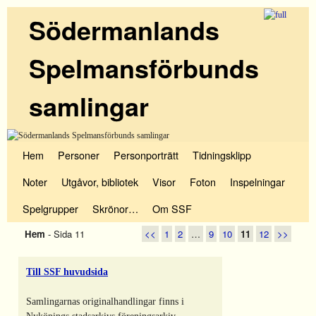
Södermanlands
Spelmansförbunds
samlingar
Hoppa till huvudinnehåll
Hoppa till sekundärt innehåll
Hem
Personer
Personporträtt
Tidningsklipp
Noter
Utgåvor, bibliotek
Visor
Foton
Inspelningar
Spelgrupper
Skrönor…
Om SSF
Hem
- Sida 11
<<
1
2
…
9
10
11
12
>>
Till SSF huvudsida
Samlingarnas originalhandlingar finns i