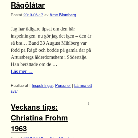
Rågölåtar
Postat
2013-06-17
av
Arne Blomberg
Jag har tidigare tipsat om den här
inspelningen, nu gör jag det igen – den är
så bra… Band 33 August Mihlberg var
född på Rågö och bodde på gamla dar på
Artursbergs ålderdomshem i Södertälje.
Han berättade om de …
Läs mer
→
Publicerat i
Inspelningar
,
Personer
|
Lämna ett
svar
Veckans tips:
1
Christina Frohm
1963