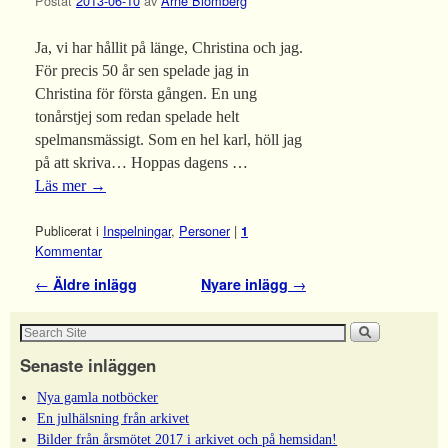
Postat
2013-06-10
av
Arne Blomberg
Ja, vi har hållit på länge, Christina och jag.
För precis 50 år sen spelade jag in
Christina för första gången. En ung
tonårstjej som redan spelade helt
spelmansmässigt. Som en hel karl, höll jag
på att skriva… Hoppas dagens …
Läs mer
→
Publicerat i
Inspelningar
,
Personer
|
1
Kommentar
Inläggsnavigering
←
Äldre inlägg
Nyare inlägg
→
Senaste inläggen
Nya gamla notböcker
En julhälsning från arkivet
Bilder från årsmötet 2017 i arkivet och på hemsidan!