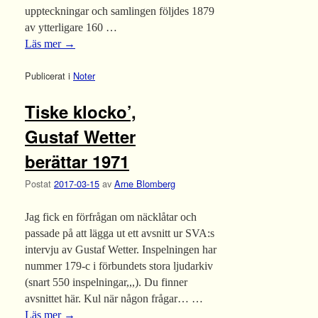
uppteckningar och samlingen följdes 1879
av ytterligare 160 …
Läs mer
→
Publicerat i
Noter
Tiske klocko’,
Gustaf Wetter
berättar 1971
Postat
2017-03-15
av
Arne Blomberg
Jag fick en förfrågan om näcklåtar och
passade på att lägga ut ett avsnitt ur SVA:s
intervju av Gustaf Wetter. Inspelningen har
nummer 179-c i förbundets stora ljudarkiv
(snart 550 inspelningar,,,). Du finner
avsnittet här. Kul när någon frågar… …
Läs mer
→